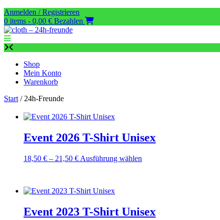
Zum
Anmelden / Registrieren
Inhalt
0 items - 0,00 €
Bezahlen
springen
Shop
Mein Konto
Warenkorb
Start
/ 24h-Freunde
Event 2026 T-Shirt Unisex
Preisspanne:
Dieses
18,50
€
–
21,50
€
Ausführung wählen
18,50 €
Produkt
bis
weist
21,50 €
mehrere
Varianten
auf.
Event 2023 T-Shirt Unisex
Die
Optionen