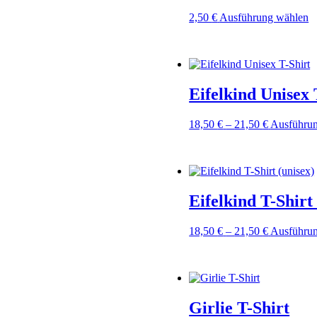
D
2,50
€
Ausführung wählen
P
w
m
V
au
Eifelkind Unisex 
D
O
k
Preisspann
18,50
€
–
21,50
€
Ausführu
a
18,50 €
d
bis
P
21,50 €
g
w
Eifelkind T-Shirt
Preisspann
18,50
€
–
21,50
€
Ausführu
18,50 €
bis
21,50 €
Girlie T-Shirt