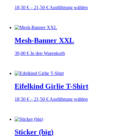
können
Preisspanne:
Dieses
18,50
€
–
21,50
€
Ausführung wählen
auf
18,50 €
Produkt
der
bis
weist
Produktseite
21,50 €
mehrere
gewählt
Varianten
werden
auf.
Mesh-Banner XXL
Die
Optionen
können
39,00
€
In den Warenkorb
auf
der
Produktseite
gewählt
werden
Eifelkind Girlie T-Shirt
Preisspanne:
Dieses
18,50
€
–
21,50
€
Ausführung wählen
18,50 €
Produkt
bis
weist
21,50 €
mehrere
Varianten
auf.
Sticker (big)
Die