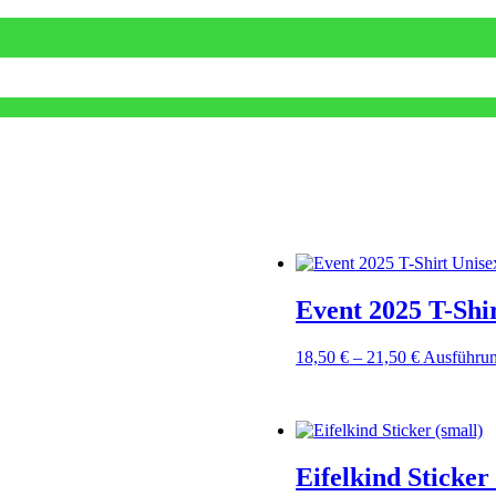
Event 2025 T-Shi
Preisspann
18,50
€
–
21,50
€
Ausführu
18,50 €
bis
21,50 €
Eifelkind Sticker