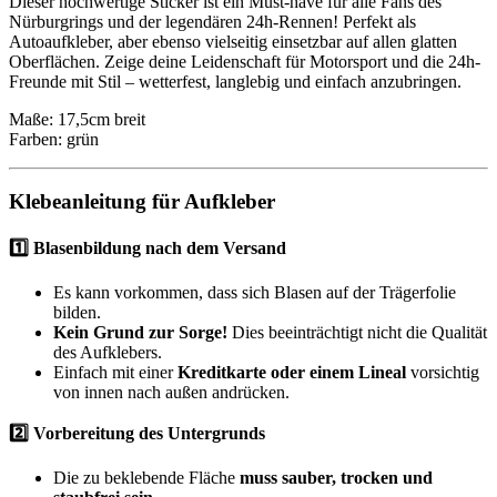
Dieser hochwertige Sticker ist ein Must-have für alle Fans des
Nürburgrings und der legendären 24h-Rennen! Perfekt als
Autoaufkleber, aber ebenso vielseitig einsetzbar auf allen glatten
Oberflächen. Zeige deine Leidenschaft für Motorsport und die 24h-
Freunde mit Stil – wetterfest, langlebig und einfach anzubringen.
Maße: 17,5cm breit
Farben: grün
Klebeanleitung für Aufkleber
1️⃣ Blasenbildung nach dem Versand
Es kann vorkommen, dass sich Blasen auf der Trägerfolie
bilden.
Kein Grund zur Sorge!
Dies beeinträchtigt nicht die Qualität
des Aufklebers.
Einfach mit einer
Kreditkarte oder einem Lineal
vorsichtig
von innen nach außen andrücken.
2️⃣ Vorbereitung des Untergrunds
Die zu beklebende Fläche
muss sauber, trocken und