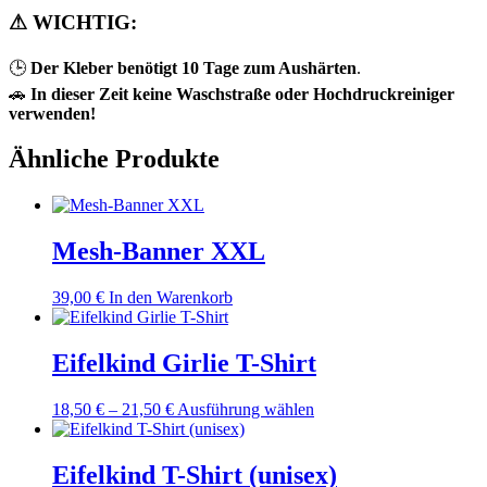
⚠
WICHTIG:
🕒
Der Kleber benötigt 10 Tage zum Aushärten
.
🚗
In dieser Zeit keine Waschstraße oder Hochdruckreiniger
verwenden!
Ähnliche Produkte
Mesh-Banner XXL
39,00
€
In den Warenkorb
Eifelkind Girlie T-Shirt
Preisspanne:
Dieses
18,50
€
–
21,50
€
Ausführung wählen
18,50 €
Produkt
bis
weist
21,50 €
mehrere
Eifelkind T-Shirt (unisex)
Varianten