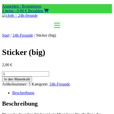
Zum
Anmelden / Registrieren
Inhalt
0 items - 0,00 €
Bezahlen
springen
Start
/
24h-Freunde
/ Sticker (big)
Sticker (big)
2,00
€
Sticker
(big)
In den Warenkorb
Menge
Artikelnummer:
5
Kategorie:
24h-Freunde
Beschreibung
Beschreibung