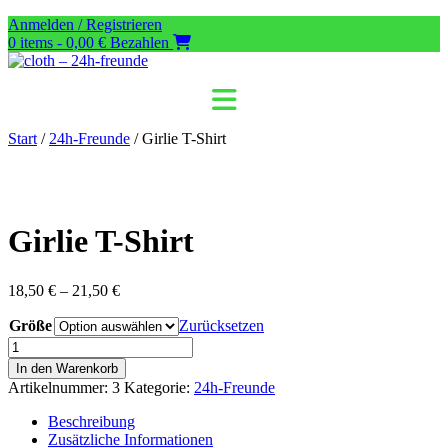
Zum
Anmelden / Registrieren
Inhalt
0 items - 0,00 €
Bezahlen
springen
Start
/
24h-Freunde
/ Girlie T-Shirt
Girlie T-Shirt
Preisspanne:
18,50
€
–
21,50
€
18,50 €
Größe
bis
Zurücksetzen
21,50 €
Girlie
T-
In den Warenkorb
Shirt
Artikelnummer:
3
Kategorie:
24h-Freunde
Menge
Beschreibung
Zusätzliche Informationen