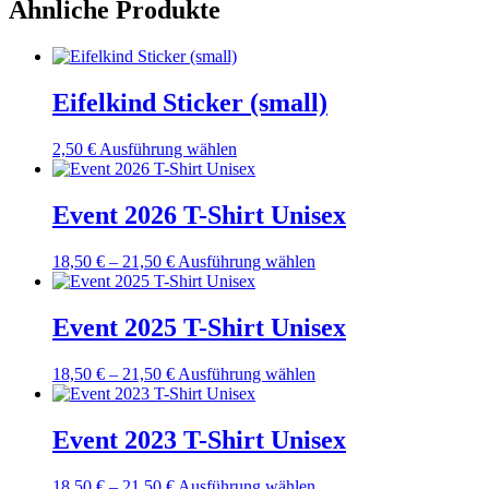
Ähnliche Produkte
Eifelkind Sticker (small)
Dieses
2,50
€
Ausführung wählen
Produkt
weist
mehrere
Event 2026 T-Shirt Unisex
Varianten
auf.
Preisspanne:
Dieses
18,50
€
–
21,50
€
Ausführung wählen
Die
18,50 €
Produkt
Optionen
bis
weist
können
21,50 €
mehrere
Event 2025 T-Shirt Unisex
auf
Varianten
der
auf.
Produktseite
Preisspanne:
Dieses
18,50
€
–
21,50
€
Ausführung wählen
Die
gewählt
18,50 €
Produkt
Optionen
werden
bis
weist
können
21,50 €
mehrere
Event 2023 T-Shirt Unisex
auf
Varianten
der
auf.
Produktseite
Preisspanne:
Dieses
18,50
€
–
21,50
€
Ausführung wählen